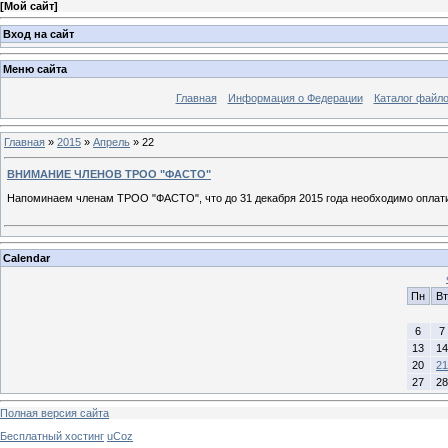
[
Мой сайт
]
Вход на сайт
Меню сайта
Главная
Информация о Федерации
Каталог файл
Главная
»
2015
»
Апрель
»
22
ВНИМАНИЕ ЧЛЕНОВ ТРОО "ФАСТО"
Напоминаем членам ТРОО "ФАСТО", что до 31 декабря 2015 года необходимо оплатит
Calendar
Пн
Вт
6
7
13
14
20
21
27
28
Полная версия сайта
Бесплатный хостинг
uCoz