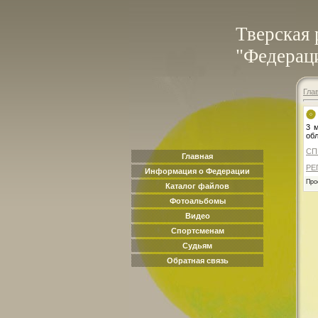
Тверская 
"Федераци
Гла
3 
обл
СП
Главная
РЕ
Информация о Федерации
Про
Каталог файлов
Фотоальбомы
Видео
Спортсменам
Судьям
Обратная связь