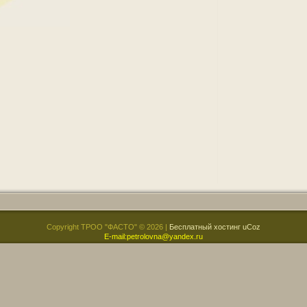
Copyright ТРОО "ФАСТО" © 2026
|
Бесплатный хостинг
uCoz
Е-mail:petrolovna@yandex.ru