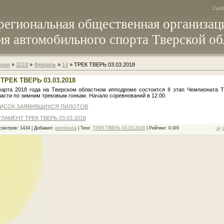
Субб
региональная общественная организац
я автомобильного спорта Тверской об
вная
»
2018
»
Февраль
»
14
» ТРЕК ТВЕРЬ 03.03.2018
ТРЕК ТВЕРЬ 03.03.2018
марта 2018 года на Тверском областном ипподроме состоится II этап Чемпионата 
асти по зимним трековым гонкам. Начало соревнований в 12.00.
ИСОК ЗАЯВИВШИХСЯ ПИЛОТОВ
ГЛАМЕНТ ТРЕК ТВЕРЬ 03.03.2018
смотров
: 1434 |
Добавил
:
petrolovna
|
Теги
:
ТРЕК ТВЕРЬ 03.03.2018
|
Рейтинг
:
0.0
/
0