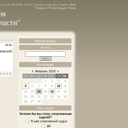
ота, 08.08.2026, 16:40 |
Приветствую Вас
Гость
|
RSS
Главная
|
Регистрация
|
Вход
ия
ласти"
Форма входа
08:48
Поиск
Тверской
Календарь
«
Февраль 2018
»
Пн
Вт
Ср
Чт
Пт
Сб
Вс
1
2
3
4
5
6
7
8
9
10
11
12
13
14
15
16
17
18
19
20
21
22
23
24
25
26
27
28
Наш опрос
Хотели бы вы стать спортивным
судьёй?
Я уже спортивный судья
Да