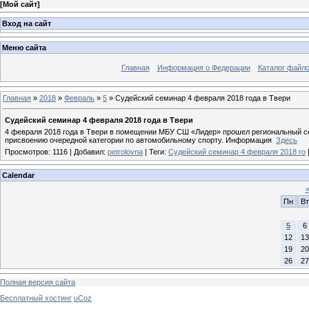
[
Мой сайт
]
Вход на сайт
Меню сайта
Главная
Информация о Федерации
Каталог файл
Главная
»
2018
»
Февраль
»
5
» Судейский семинар 4 февраля 2018 года в Твери
Судейский семинар 4 февраля 2018 года в Твери
4 февраля 2018 года в Твери в помещении МБУ СШ «Лидер» прошел региональный сем
присвоению очередной категории по автомобильному спорту. Информация
Здесь
Просмотров
:
1116
|
Добавил
:
petrolovna
|
Теги
:
Судейский семинар 4 февраля 2018 го
Calendar
Пн
Вт
5
6
12
13
19
20
26
27
Полная версия сайта
Бесплатный хостинг
uCoz