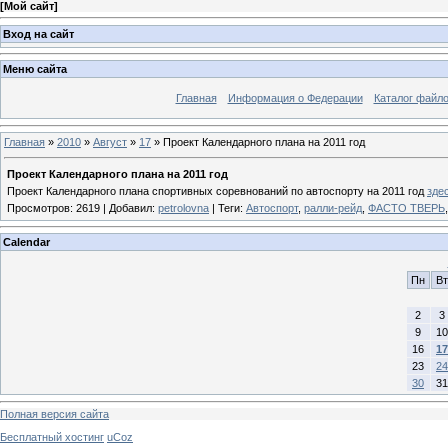
[
Мой сайт
]
Вход на сайт
Меню сайта
Главная
Информация о Федерации
Каталог файл
Главная
»
2010
»
Август
»
17
» Проект Календарного плана на 2011 год
Проект Календарного плана на 2011 год
Проект Календарного плана спортивных соревнований по автоспорту на 2011 год
зде
Просмотров
:
2619
|
Добавил
:
petrolovna
|
Теги
:
Автоспорт
,
ралли-рейд
,
ФАСТО ТВЕРЬ
Calendar
Пн
Вт
2
3
9
10
16
17
23
24
30
31
Полная версия сайта
Бесплатный хостинг
uCoz