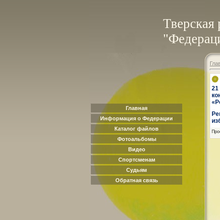
Тверская 
"Федераци
Гла
21
ко
«Р
Главная
Ре
Информация о Федерации
из
Каталог файлов
Про
Фотоальбомы
Видео
Спортсменам
Судьям
Обратная связь