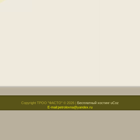
Copyright ТРОО "ФАСТО" © 2026
|
Бесплатный хостинг
uCoz
Е-mail:petrolovna@yandex.ru