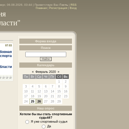
ерг, 06.08.2026, 03:44 |
Приветствую Вас
Гость
|
RSS
Главная
|
Регистрация
|
Вход
ия
ласти"
Форма входа
07:03
Поиск
борная
спорта
Календарь
бласти
«
Февраль 2020
»
Пн
Вт
Ср
Чт
Пт
Сб
Вс
1
2
3
4
5
6
7
8
9
10
11
12
13
14
15
16
17
18
19
20
21
22
23
24
25
26
27
28
29
Наш опрос
Хотели бы вы стать спортивным
судьёй?
Я уже спортивный судья
Да