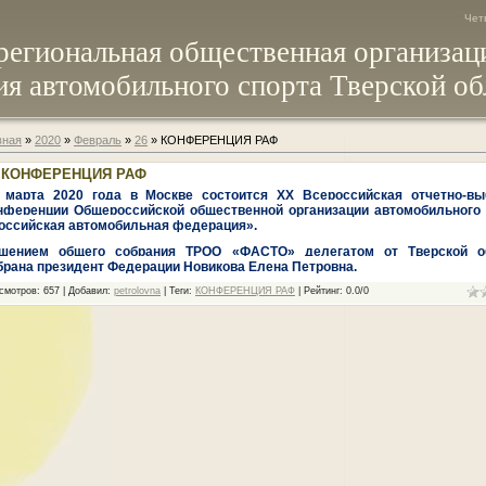
Четв
региональная общественная организац
я автомобильного спорта Тверской об
вная
»
2020
»
Февраль
»
26
» КОНФЕРЕНЦИЯ РАФ
КОНФЕРЕНЦИЯ РАФ
 марта 2020 года в Москве состоится XX Всероссийская отчетно-вы
нференции Общероссийской общественной организации автомобильного 
оссийская автомобильная федерация».
шением общего собрания ТРОО «ФАСТО» делегатом от Тверской о
брана президент Федерации Новикова Елена Петровна.
смотров
: 657 |
Добавил
:
petrolovna
|
Теги
:
КОНФЕРЕНЦИЯ РАФ
|
Рейтинг
:
0.0
/
0